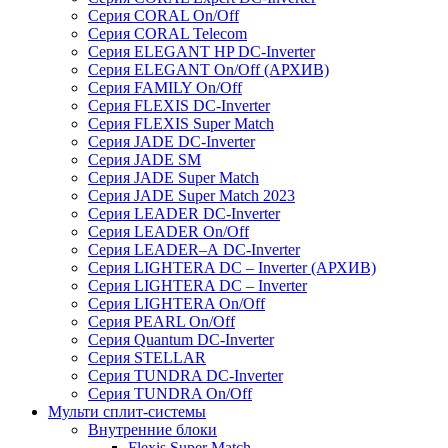
Серия CORAL On/Off
Серия CORAL Telecom
Серия ELEGANT HP DC-Inverter
Серия ELEGANT On/Off (АРХИВ)
Серия FAMILY On/Off
Серия FLEXIS DC-Inverter
Серия FLEXIS Super Match
Серия JADE DC-Inverter
Серия JADE SM
Серия JADE Super Match
Серия JADE Super Match 2023
Серия LEADER DC-Inverter
Серия LEADER On/Off
Серия LEADER–А DC-Inverter
Серия LIGHTERA DC – Inverter (АРХИВ)
Серия LIGHTERA DC – Inverter
Серия LIGHTERA On/Off
Серия PEARL On/Off
Серия Quantum DC-Inverter
Серия STELLAR
Серия TUNDRA DC-Inverter
Серия TUNDRA On/Off
Мульти сплит-системы
Внутренние блоки
Flexis Super Match