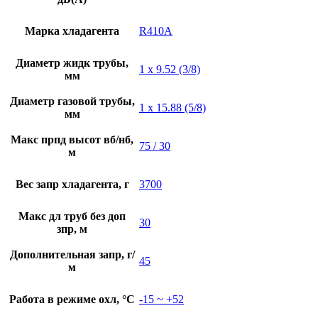
Марка хладагента
R410A
Диаметр жидк трубы,
1 x 9.52 (3/8)
мм
Диаметр газовой трубы,
1 x 15.88 (5/8)
мм
Макс прпд высот вб/нб,
75 / 30
м
Вес запр хладагента, г
3700
Макс дл труб без доп
30
зпр, м
Дополнительная запр, г/
45
м
Работа в режиме охл, °C
-15 ~ +52