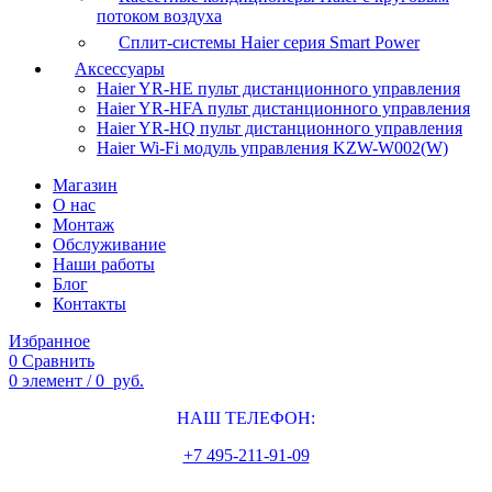
потоком воздуха
Сплит-системы Haier серия Smart Power
Аксессуары
Haier YR-HE пульт дистанционного управления
Haier YR-HFA пульт дистанционного управления
Haier YR-HQ пульт дистанционного управления
Haier Wi-Fi модуль управления KZW-W002(W)
Магазин
О нас
Монтаж
Обслуживание
Наши работы
Блог
Контакты
Избранное
0
Сравнить
0
элемент
/
0
руб.
НАШ ТЕЛЕФОН:
+7 495-211-91-09