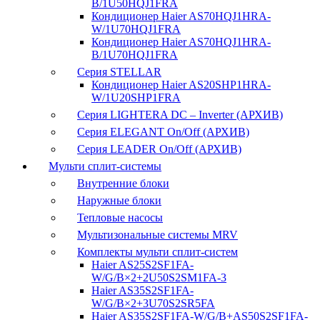
B/1U50HQJ1FRA
Кондиционер Haier AS70HQJ1HRA-
W/1U70HQJ1FRA
Кондиционер Haier AS70HQJ1HRA-
B/1U70HQJ1FRA
Серия STELLAR
Кондиционер Haier AS20SHP1HRA-
W/1U20SHP1FRA
Серия LIGHTERA DC – Inverter (АРХИВ)
Серия ELEGANT On/Off (АРХИВ)
Серия LEADER On/Off (АРХИВ)
Мульти сплит-системы
Внутренние блоки
Наружные блоки
Тепловые насосы
Мультизональные системы MRV
Комплекты мульти сплит-систем
Haier AS25S2SF1FA-
W/G/B×2+2U50S2SM1FA-3
Haier AS35S2SF1FA-
W/G/B×2+3U70S2SR5FA
Haier AS35S2SF1FA-W/G/B+AS50S2SF1FA-