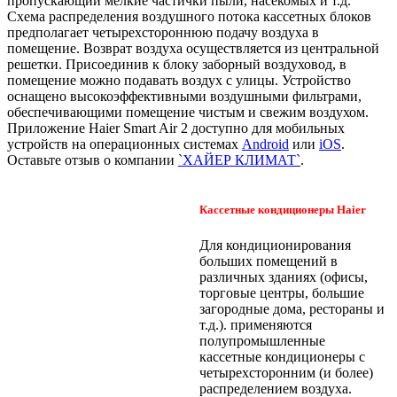
пропускающий мелкие частички пыли, насекомых и т.д.
Схема распределения воздушного потока кассетных блоков
предполагает четырехстороннюю подачу воздуха в
помещение. Возврат воздуха осуществляется из центральной
решетки. Присоединив к блоку заборный воздуховод, в
помещение можно подавать воздух с улицы. Устройство
оснащено высокоэффективными воздушными фильтрами,
обеспечивающими помещение чистым и свежим воздухом.
Приложение Haier Smart Air 2 доступно для мобильных
устройств на операционных системах
Android
или
iOS
.
Оставьте отзыв о компании
`ХАЙЕР КЛИМАТ`
.
Кассетные кондиционеры Haier
Для кондиционирования
больших помещений в
различных зданиях (офисы,
торговые центры, большие
загородные дома, рестораны и
т.д.). применяются
полупромышленные
кассетные кондиционеры с
четырехсторонним (и более)
распределением воздуха.