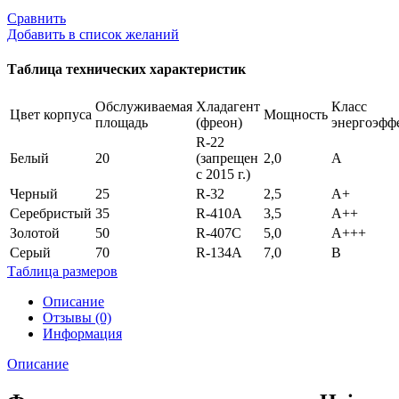
Сравнить
Добавить в список желаний
Таблица технических характеристик
Обслуживаемая
Хладагент
Класс
Цвет корпуса
Мощность
площадь
(фреон)
энергоэфф
R-22
Белый
20
(запрещен
2,0
А
с 2015 г.)
Черный
25
R-32
2,5
А+
Серебристый
35
R-410A
3,5
А++
Золотой
50
R-407С
5,0
А+++
Серый
70
R-134А
7,0
В
Таблица размеров
Описание
Отзывы (0)
Информация
Описание