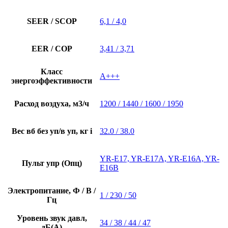
SEER / SCOP
6,1 / 4,0
EER / COP
3,41 / 3,71
Класс
А+++
энергоэффективности
Расход воздуха, м3/ч
1200 / 1440 / 1600 / 1950
Вес вб без уп/в уп, кг i
32.0 / 38.0
YR-E17, YR-E17A, YR-E16A, YR-
Пульт упр (Опц)
E16B
Электропитание, Ф / В /
1 / 230 / 50
Гц
Уровень звук давл,
34 / 38 / 44 / 47
дБ(А)