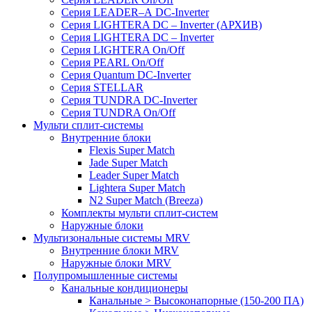
Серия LEADER–А DC-Inverter
Серия LIGHTERA DC – Inverter (АРХИВ)
Серия LIGHTERA DC – Inverter
Серия LIGHTERA On/Off
Серия PEARL On/Off
Серия Quantum DC-Inverter
Серия STELLAR
Серия TUNDRA DC-Inverter
Серия TUNDRA On/Off
Мульти сплит-системы
Внутренние блоки
Flexis Super Match
Jade Super Match
Leader Super Match
Lightera Super Match
N2 Super Match (Breeza)
Комплекты мульти сплит-систем
Наружные блоки
Мультизональные системы MRV
Внутренние блоки MRV
Наружные блоки MRV
Полупромышленные системы
Канальные кондиционеры
Канальные > Высоконапорные (150-200 ПА)