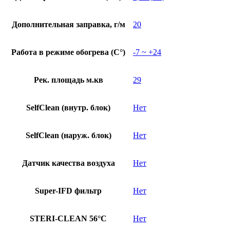
Дополнительная заправка, г/м
20
Работа в режиме обогрева (С°)
-7 ~ +24
Рек. площадь м.кв
29
SelfClean (внутр. блок)
Нет
SelfClean (наруж. блок)
Нет
Датчик качества воздуха
Нет
Super-IFD фильтр
Нет
STERI-CLEAN 56°C
Нет