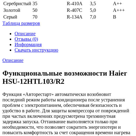
Серебристый
35
R-410A
3,5
А++
Золотой
50
R-407С
5,0
А+++
Серый
70
R-134А
7,0
В
Таблица размеров
Описание
Отзывы (0)
Информация
Скачать инструкцию
Описание
Функциональные возможности Haier
HSU-12HTL103/R2
Функция «Авторестарт» автоматически возобновит
последний режим работы кондиционера после устранения
проблем с электропитанием, обеспечивая безопасность и
удобство в работе. Для защиты компрессора от повреждений
при частых включениях предусмотрена трехминутная
задержка запуска. Оттаивание выполняется только при
необходимости, что позволяет сократить энергопотери и
повысить комфортность за счет сокращения времени нагрева