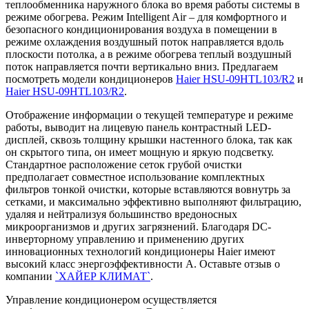
теплообменника наружного блока во время работы системы в
режиме обогрева. Режим Intelligent Air – для комфортного и
безопасного кондиционирования воздуха в помещении в
режиме охлаждения воздушный поток направляется вдоль
плоскости потолка, а в режиме обогрева теплый воздушный
поток направляется почти вертикально вниз. Предлагаем
посмотреть модели кондиционеров
Haier HSU-09HTL103/R2
и
Haier HSU-09HTL103/R2
.
Отображение информации о текущей температуре и режиме
работы, выводит на лицевую панель контрастный LED-
дисплей, сквозь толщину крышки настенного блока, так как
он скрытого типа, он имеет мощную и яркую подсветку.
Стандартное расположение сеток грубой очистки
предполагает совместное использование комплектных
фильтров тонкой очистки, которые вставляются вовнутрь за
сетками, и максимально эффективно выполняют фильтрацию,
удаляя и нейтрализуя большинство вредоносных
микроорганизмов и других загрязнений. Благодаря DC-
инверторному управлению и применению других
инновационных технологий кондиционеры Haier имеют
высокий класс энергоэффективности А. Оставьте отзыв о
компании
`ХАЙЕР КЛИМАТ`
.
Управление кондиционером осуществляется