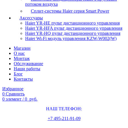
потоком воздуха
Сплит-системы Haier серия Smart Power
Аксессуары
Haier YR-HE пульт дистанционного управления
Haier YR-HFA пульт дистанционного управления
Haier YR-HQ пульт дистанционного управления
Haier Wi-Fi модуль управления KZW-W002(W)
Магазин
О нас
Монтаж
Обслуживание
Наши работы
Блог
Контакты
Избранное
0
Сравнить
0
элемент
/
0
руб.
НАШ ТЕЛЕФОН:
+7 495-211-91-09