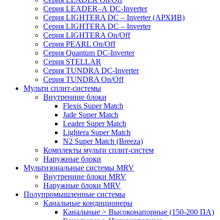
Серия LEADER–А DC-Inverter
Серия LIGHTERA DC – Inverter (АРХИВ)
Серия LIGHTERA DC – Inverter
Серия LIGHTERA On/Off
Серия PEARL On/Off
Серия Quantum DC-Inverter
Серия STELLAR
Серия TUNDRA DC-Inverter
Серия TUNDRA On/Off
Мульти сплит-системы
Внутренние блоки
Flexis Super Match
Jade Super Match
Leader Super Match
Lightera Super Match
N2 Super Match (Breeza)
Комплекты мульти сплит-систем
Наружные блоки
Мультизональные системы MRV
Внутренние блоки MRV
Наружные блоки MRV
Полупромышленные системы
Канальные кондиционеры
Канальные > Высоконапорные (150-200 ПА)