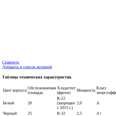
Сравнить
Добавить в список желаний
Таблица технических характеристик
Обслуживаемая
Хладагент
Класс
Цвет корпуса
Мощность
площадь
(фреон)
энергоэфф
R-22
Белый
20
(запрещен
2,0
А
с 2015 г.)
Черный
25
R-32
2,5
А+