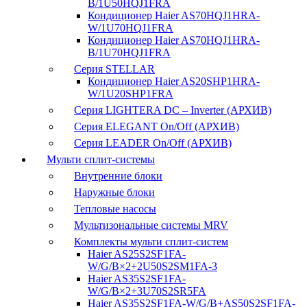
B/1U50HQJ1FRA
Кондиционер Haier AS70HQJ1HRA-
W/1U70HQJ1FRA
Кондиционер Haier AS70HQJ1HRA-
B/1U70HQJ1FRA
Серия STELLAR
Кондиционер Haier AS20SHP1HRA-
W/1U20SHP1FRA
Серия LIGHTERA DC – Inverter (АРХИВ)
Серия ELEGANT On/Off (АРХИВ)
Серия LEADER On/Off (АРХИВ)
Мульти сплит-системы
Внутренние блоки
Наружные блоки
Тепловые насосы
Мультизональные системы MRV
Комплекты мульти сплит-систем
Haier AS25S2SF1FA-
W/G/B×2+2U50S2SM1FA-3
Haier AS35S2SF1FA-
W/G/B×2+3U70S2SR5FA
Haier AS35S2SF1FA-W/G/B+AS50S2SF1FA-