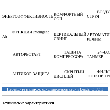
ВОЗД
КОМФОРТНЫЙ
ЭНЕРГОЭФФЕКТИВНОСТЬ
СТРУЯ
СОН
ФУНКЦИЯ Intelligent
ВЕРТИКАЛЬНЫЙ
АВТОМАТИ
Air
СВИНГ
РЕЖИМ
ЗАЩИТА
24-ЧА
АВТОРЕСТАРТ
КОМПРЕССОРА
ТАЙМЕР
ФИЛЬТ
СКРЫТЫЙ
АНТИКОР. ЗАЩИТА
ТОНКОЙ О
ДИСПЛЕЙ
Перейдите в список кондиционеров серии Leader On/Off
Технические характеристики