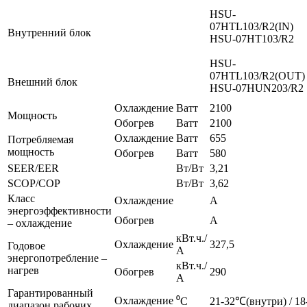
HSU-
07HTL103/R2(IN)
Внутренний блок
HSU-07HT103/R2
HSU-
07HTL103/R2(OUT)
Внешний блок
HSU-07HUN203/R2
Охлаждение
Ватт
2100
Мощность
Обогрев
Ватт
2100
Охлаждение
Ватт
655
Потребляемая
мощность
Обогрев
Ватт
580
SEER/EER
Вт/Вт
3,21
SCOP/COP
Вт/Вт
3,62
Класс
Охлаждение
A
энергоэффективности
Обогрев
A
– охлаждение
кВт.ч./
Охлаждение
327,5
Годовое
А
энергопотребление –
кВт.ч./
нагрев
Обогрев
290
А
Гарантированный
Охлаждение
⁰C
21-32℃(внутри) / 1
диапазон рабочих