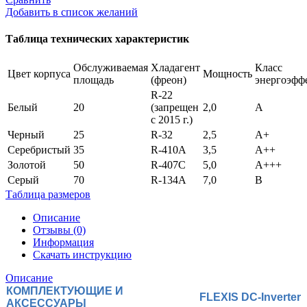
Добавить в список желаний
Таблица технических характеристик
Обслуживаемая
Хладагент
Класс
Цвет корпуса
Мощность
площадь
(фреон)
энергоэфф
R-22
Белый
20
(запрещен
2,0
А
с 2015 г.)
Черный
25
R-32
2,5
А+
Серебристый
35
R-410A
3,5
А++
Золотой
50
R-407С
5,0
А+++
Серый
70
R-134А
7,0
В
Таблица размеров
Описание
Отзывы (0)
Информация
Скачать инструкцию
Описание
КОМПЛЕКТУЮЩИЕ И
FLEXIS DC-Inverter
АКСЕССУАРЫ