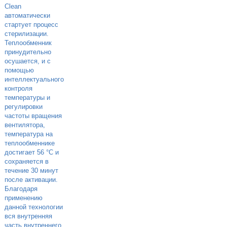
Clean
автоматически
стартует процесс
стерилизации.
Теплообменник
принудительно
осушается, и с
помощью
интеллектуального
контроля
температуры и
регулировки
частоты вращения
вентилятора,
температура на
теплообменнике
достигает 56 °С и
сохраняется в
течение 30 минут
после активации.
Благодаря
применению
данной технологии
вся внутренняя
часть внутреннего