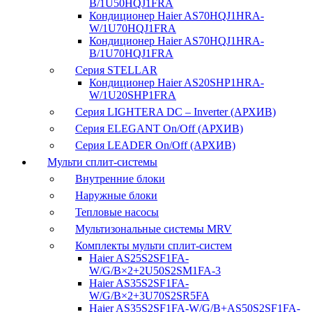
B/1U50HQJ1FRA
Кондиционер Haier AS70HQJ1HRA-
W/1U70HQJ1FRA
Кондиционер Haier AS70HQJ1HRA-
B/1U70HQJ1FRA
Серия STELLAR
Кондиционер Haier AS20SHP1HRA-
W/1U20SHP1FRA
Серия LIGHTERA DC – Inverter (АРХИВ)
Серия ELEGANT On/Off (АРХИВ)
Серия LEADER On/Off (АРХИВ)
Мульти сплит-системы
Внутренние блоки
Наружные блоки
Тепловые насосы
Мультизональные системы MRV
Комплекты мульти сплит-систем
Haier AS25S2SF1FA-
W/G/B×2+2U50S2SM1FA-3
Haier AS35S2SF1FA-
W/G/B×2+3U70S2SR5FA
Haier AS35S2SF1FA-W/G/B+AS50S2SF1FA-