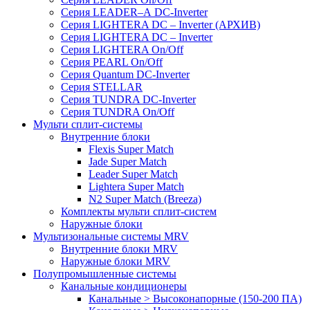
Серия LEADER–А DC-Inverter
Серия LIGHTERA DC – Inverter (АРХИВ)
Серия LIGHTERA DC – Inverter
Серия LIGHTERA On/Off
Серия PEARL On/Off
Серия Quantum DC-Inverter
Серия STELLAR
Серия TUNDRA DC-Inverter
Серия TUNDRA On/Off
Мульти сплит-системы
Внутренние блоки
Flexis Super Match
Jade Super Match
Leader Super Match
Lightera Super Match
N2 Super Match (Breeza)
Комплекты мульти сплит-систем
Наружные блоки
Мультизональные системы MRV
Внутренние блоки MRV
Наружные блоки MRV
Полупромышленные системы
Канальные кондиционеры
Канальные > Высоконапорные (150-200 ПА)