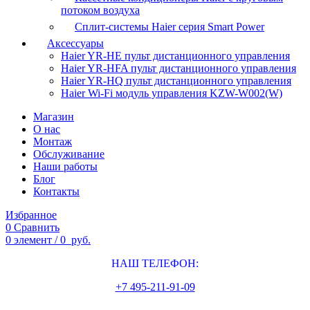
потоком воздуха
Сплит-системы Haier серия Smart Power
Аксессуары
Haier YR-HE пульт дистанционного управления
Haier YR-HFA пульт дистанционного управления
Haier YR-HQ пульт дистанционного управления
Haier Wi-Fi модуль управления KZW-W002(W)
Магазин
О нас
Монтаж
Обслуживание
Наши работы
Блог
Контакты
Избранное
0
Сравнить
0
элемент
/
0
руб.
НАШ ТЕЛЕФОН:
+7 495-211-91-09