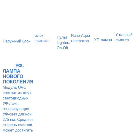
Угольный
Блок
Nano-Aqua
Пульт
УФ-лампа
фильтр
притока
генератор
Наружный блок
Lightera
On-Off
УФ-
ЛАМПА
НОВОГО
ПОКОЛЕНИЯ
Модуль UVC
состоит из двух
светодиодных
УФ-ламп,
генерирующих
УФ-свет длиной
275 нм. Средняя
степень очистки
может достигать